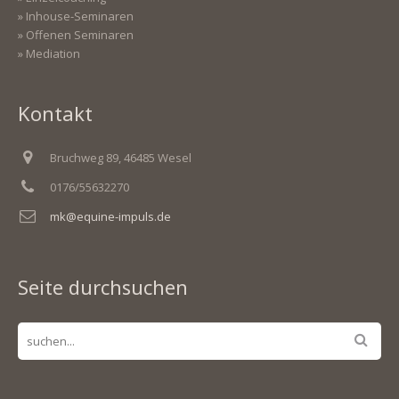
» Inhouse-Seminaren
» Offenen Seminaren
» Mediation
Kontakt
Bruchweg 89, 46485 Wesel
0176/55632270
mk@equine-impuls.de
Seite durchsuchen